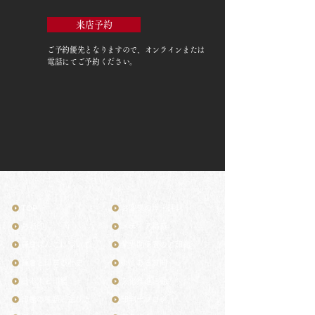
来店予約
ご予約優先
となりますので、オンラインまたは
電話にてご予約ください。
TOP
お客様の声・評判
月野印
メディア掲載
鎌倉はんこについて
業界関係者のご印鑑
鎌倉と印章の歴史
よくある質問
日本人と印鑑
文化推進活動
印鑑の種類と選び方
印判士ブログ