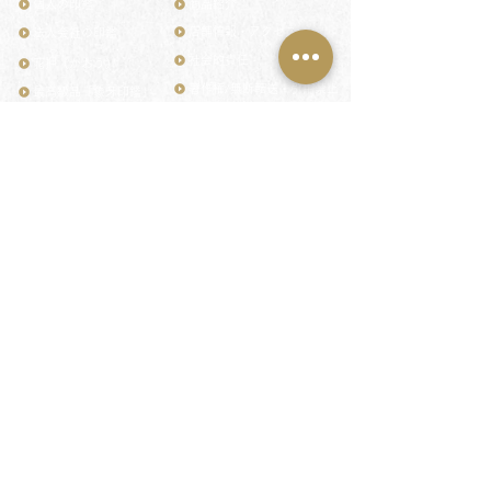
個人の印鑑
商品紹介
店舗情報・アクセス
法人会社の印鑑
社会的責任
花押（かおう）
著作権/無断転送・引用禁止
最高級品「象牙印鑑」
お問い合わせ
鎌倉彫「月野印」
来店ご予約
鎌倉彫の御朱印
プライバシーポリシー
神社仏閣の御朱印
特定商取引法に基づく表記
作品集：印影ギャラリー
印鑑の彫り直し
印鑑のご祈祷・ご供養