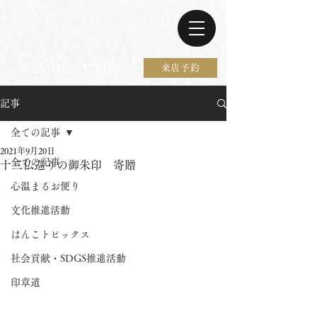
電話 0467-37-9297
来店予約
記事
全ての記事
2021年9月20日
全ての記事
十三仏巡りの御朱印 寄贈
心温まるお便り
文化推進活動
はんこトピックス
社会貢献・SDGS推進活動
印章道