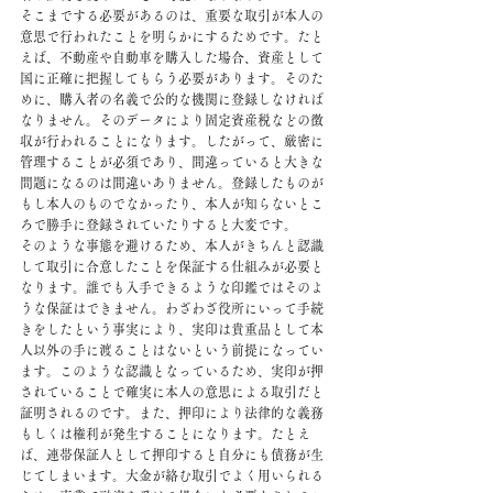
そこまでする必要があるのは、重要な取引が本人の
意思で行われたことを明らかにするためです。たと
えば、不動産や自動車を購入した場合、資産として
国に正確に把握してもらう必要があります。そのた
めに、購入者の名義で公的な機関に登録しなければ
なりません。そのデータにより固定資産税などの徴
収が行われることになります。したがって、厳密に
管理することが必須であり、間違っていると大きな
問題になるのは間違いありません。登録したものが
もし本人のものでなかったり、本人が知らないとこ
ろで勝手に登録されていたりすると大変です。
そのような事態を避けるため、本人がきちんと認識
して取引に合意したことを保証する仕組みが必要と
なります。誰でも入手できるような印鑑ではそのよ
うな保証はできません。わざわざ役所にいって手続
きをしたという事実により、実印は貴重品として本
人以外の手に渡ることはないという前提になってい
ます。このような認識となっているため、実印が押
されていることで確実に本人の意思による取引だと
証明されるのです。また、押印により法律的な義務
もしくは権利が発生することになります。たとえ
ば、連帯保証人として押印すると自分にも債務が生
じてしまいます。大金が絡む取引でよく用いられる