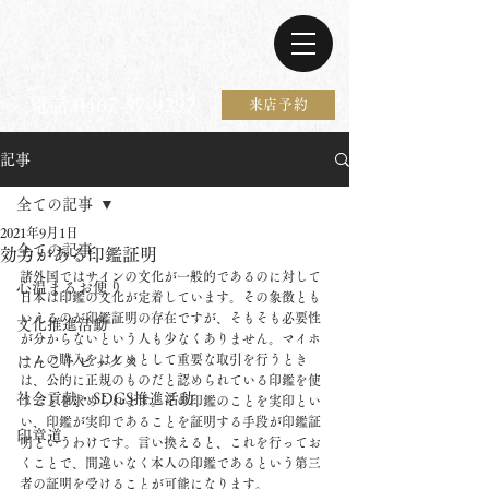
電話 0467-37-9297
来店予約
記事
全ての記事
2021年9月1日
全ての記事
効力がある印鑑証明
諸外国ではサインの文化が一般的であるのに対して
心温まるお便り
日本は印鑑の文化が定着しています。その象徴とも
いえるのが印鑑証明の存在ですが、そもそも必要性
文化推進活動
が分からないという人も少なくありません。マイホ
ームの購入をはじめとして重要な取引を行うとき
はんこトピックス
は、公的に正規のものだと認められている印鑑を使
社会貢献・SDGS推進活動
うことを求められます。その印鑑のことを実印とい
い、印鑑が実印であることを証明する手段が印鑑証
印章道
明というわけです。言い換えると、これを行ってお
くことで、間違いなく本人の印鑑であるという第三
者の証明を受けることが可能になります。