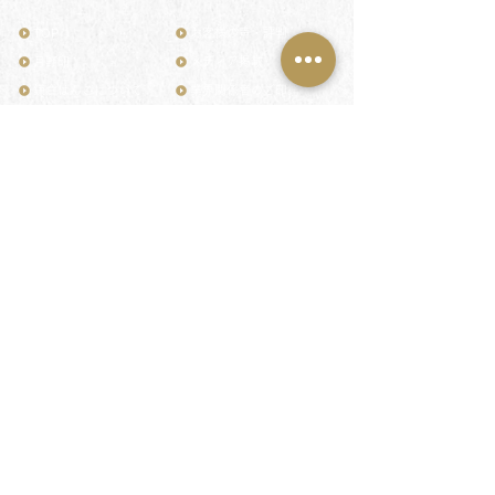
TOP
お客様の声・評判
月野印
メディア掲載
鎌倉はんこについて
業界関係者のご印鑑
鎌倉と印章の歴史
よくある質問
日本人と印鑑
文化推進活動
印鑑の種類と選び方
印判士ブログ
個人の印鑑
商品紹介
店舗情報・アクセス
法人会社の印鑑
社会的責任
花押（かおう）
著作権/無断転送・引用禁止
最高級品「象牙印鑑」
お問い合わせ
鎌倉彫「月野印」
来店ご予約
鎌倉彫の御朱印
プライバシーポリシー
神社仏閣の御朱印
特定商取引法に基づく表記
作品集：印影ギャラリー
印鑑の彫り直し
印鑑のご祈祷・ご供養