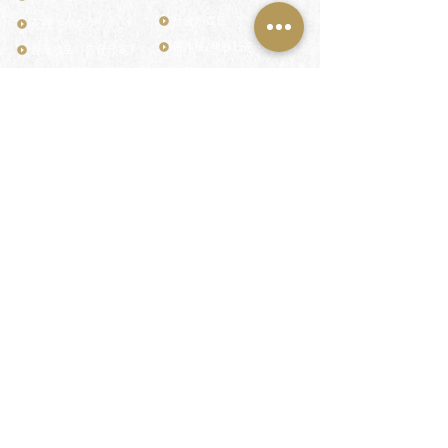
社会的責任
花押（かおう）
著作権/無断転送・引用禁止
最高級品「象牙印鑑」
お問い合わせ
鎌倉彫「月野印」
来店ご予約
鎌倉彫の御朱印
プライバシーポリシー
神社仏閣の御朱印
特定商取引法に基づく表記
作品集：印影ギャラリー
印鑑の彫り直し
印鑑のご祈祷・ご供養