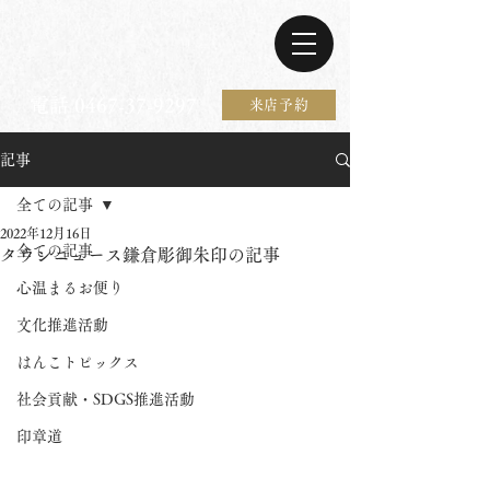
電話 0467-37-9297
来店予約
記事
全ての記事
2022年12月16日
全ての記事
タウンニュース鎌倉彫御朱印の記事
心温まるお便り
文化推進活動
はんこトピックス
社会貢献・SDGS推進活動
印章道