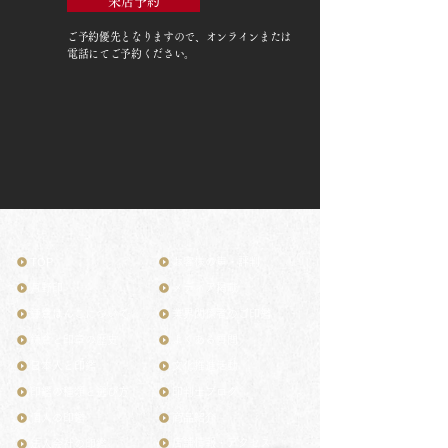
来店予約
ご予約優先
となりますので、オンラインまたは
電話にてご予約ください。
TOP
お客様の声・評判
月野印
メディア掲載
鎌倉はんこについて
業界関係者のご印鑑
鎌倉と印章の歴史
よくある質問
日本人と印鑑
文化推進活動
印鑑の種類と選び方
印判士ブログ
個人の印鑑
商品紹介
店舗情報・アクセス
法人会社の印鑑