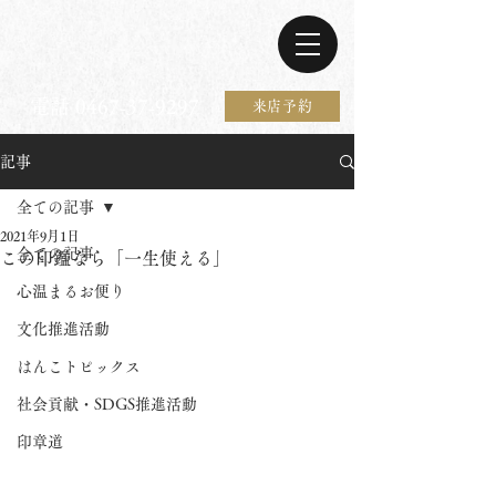
電話 0467-37-9297
来店予約
記事
全ての記事
2021年9月1日
全ての記事
この印鑑なら「一生使える」
心温まるお便り
文化推進活動
はんこトピックス
社会貢献・SDGS推進活動
印章道