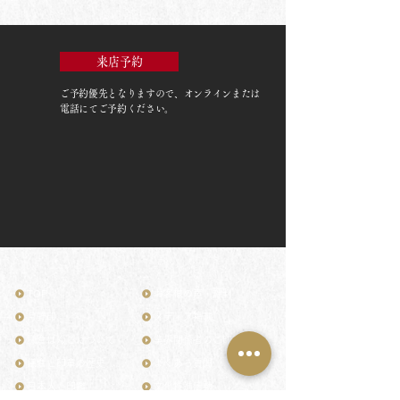
来店予約
ご予約優先
となりますので、オンラインまたは
電話にてご予約ください。
TOP
お客様の声・評判
月野印
メディア掲載
鎌倉はんこについて
業界関係者のご印鑑
鎌倉と印章の歴史
よくある質問
日本人と印鑑
文化推進活動