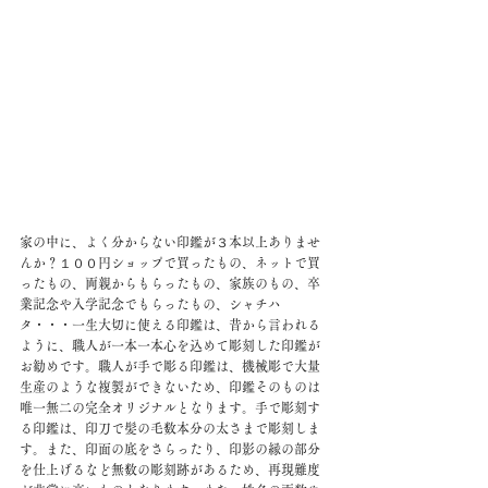
家の中に、よく分からない印鑑が３本以上ありませ
んか？１００円ショップで買ったもの、ネットで買
ったもの、両親からもらったもの、家族のもの、卒
業記念や入学記念でもらったもの、シャチハ
タ・・・一生大切に使える印鑑は、昔から言われる
ように、職人が一本一本心を込めて彫刻した印鑑が
お勧めです。職人が手で彫る印鑑は、機械彫で大量
生産のような複製ができないため、印鑑そのものは
唯一無二の完全オリジナルとなります。手で彫刻す
る印鑑は、印刀で髪の毛数本分の太さまで彫刻しま
す。また、印面の底をさらったり、印影の縁の部分
を仕上げるなど無数の彫刻跡があるため、再現難度