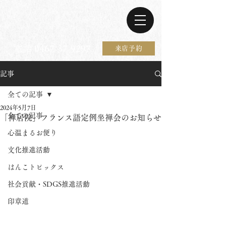
電話 0467-37-9297
来店予約
記事
全ての記事
2024年5月7日
全ての記事
「禅居院」フランス語定例坐禅会のお知らせ
心温まるお便り
文化推進活動
はんこトピックス
社会貢献・SDGS推進活動
印章道