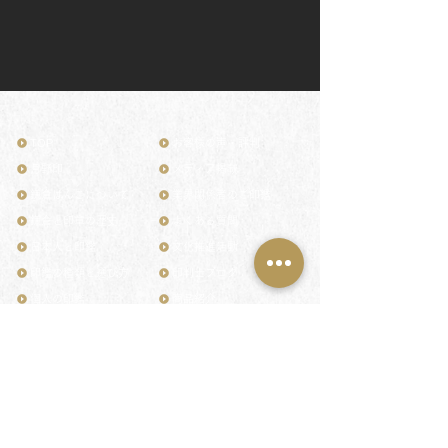
TOP
お客様の声・評判
月野印
メディア掲載
鎌倉はんこについて
業界関係者のご印鑑
鎌倉と印章の歴史
よくある質問
日本人と印鑑
文化推進活動
印鑑の種類と選び方
印判士ブログ
個人の印鑑
商品紹介
店舗情報・アクセス
法人会社の印鑑
社会的責任
花押（かおう）
著作権/無断転送・引用禁止
最高級品「象牙印鑑」
お問い合わせ
鎌倉彫「月野印」
来店ご予約
鎌倉彫の御朱印