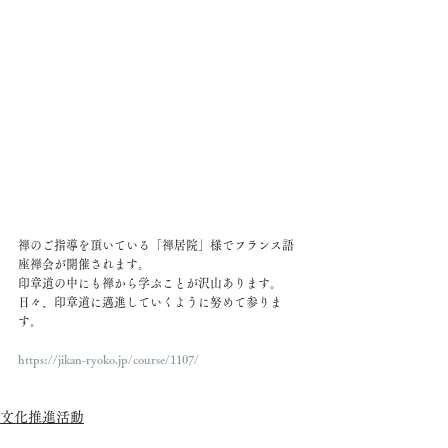
禅のご指導を頂いている「禅居院」様でフランス語
座禅会が開催されます。
印章道の中にも禅から学ぶことが沢山あります。
日々、印章道に邁進していくように努めて参りま
す。
https://jikan-ryoko.jp/course/1107/
文化推進活動