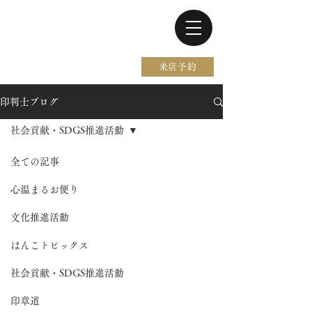
電話 0467-37-9297
来店予約
印判士ブログ
社会貢献・SDGS推進活動
全ての記事
心温まるお便り
文化推進活動
はんこトピックス
社会貢献・SDGS推進活動
印章道